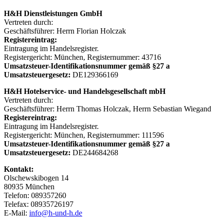
H&H Dienstleistungen GmbH
Vertreten durch:
Geschäftsführer: Herrn Florian Holczak
Registereintrag:
Eintragung im Handelsregister.
Registergericht: München, Registernummer: 43716
Umsatzsteuer-Identifikationsnummer gemäß §27 a
Umsatzsteuergesetz:
DE129366169
H&H Hotelservice- und Handelsgesellschaft mbH
Vertreten durch:
Geschäftsführer: Herrn Thomas Holczak, Herrn Sebastian Wiegand
Registereintrag:
Eintragung im Handelsregister.
Registergericht: München, Registernummer: 111596
Umsatzsteuer-Identifikationsnummer gemäß §27 a
Umsatzsteuergesetz:
DE244684268
Kontakt:
Olschewskibogen 14
80935 München
Telefon: 089357260
Telefax: 08935726197
E-Mail:
info@h-und-h.de