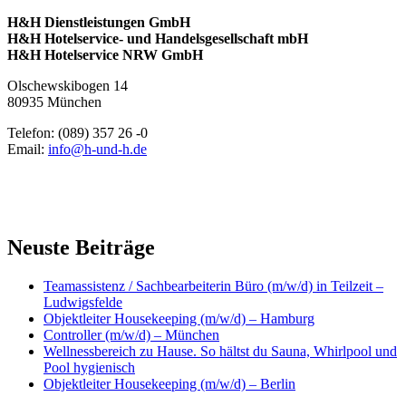
H&H Dienstleistungen GmbH
H&H Hotelservice- und Handelsgesellschaft mbH
H&H Hotelservice NRW GmbH
Olschewskibogen 14
80935 München
Telefon: (089) 357 26 -0
Email:
info@h-und-h.de
Neuste Beiträge
Teamassistenz / Sachbearbeiterin Büro (m/w/d) in Teilzeit –
Ludwigsfelde
Objektleiter Housekeeping (m/w/d) – Hamburg
Controller (m/w/d) – München
Wellnessbereich zu Hause. So hältst du Sauna, Whirlpool und
Pool hygienisch
Objektleiter Housekeeping (m/w/d) – Berlin